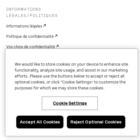
INFORMATIONS
LÉGALES/POLITIQUES
Informations légales
Politique de confidentialité
Vos choix de confidentialité
Cookie Settings
We would like to store cookies on your device to enhance site
Brevets
functionality, analyze site usage, and assist in our marketing
efforts. Please use the buttons below to accept or reject all
droits d'auteur
optional cookies, or click “Cookie Settings” to customize the
purposes for which we may store these cookies.
Sécurité et confiance
Cookie Settings
Copyright © 2026 Vonage. All rights reserved. VONAGE®, the V logo (
®),
and other Vonage marks are registered trademarks of Vonage or its affiliates
Accept All Cookies
Reject Optional Cookies
in the United States and other countries.