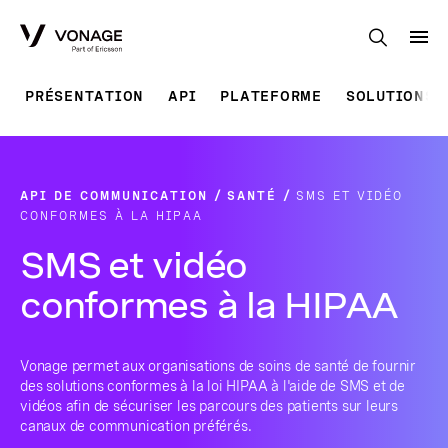
Skip to Main Content
PRÉSENTATION
API
PLATEFORME
SOLUTIONS 
API DE COMMUNICATION
SANTÉ
SMS ET VIDÉO
CONFORMES À LA HIPAA
SMS et vidéo
conformes à la HIPAA
Vonage permet aux organisations de soins de santé de fournir
des solutions conformes à la loi HIPAA à l'aide de SMS et de
vidéos afin de sécuriser les parcours des patients sur leurs
canaux de communication préférés.