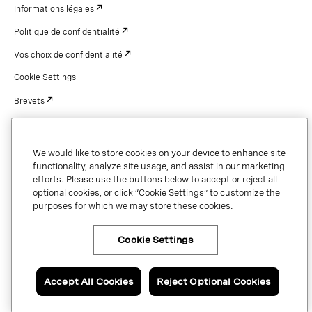
Informations légales
Politique de confidentialité
Vos choix de confidentialité
Cookie Settings
Brevets
droits d'auteur
Sécurité et confiance
We would like to store cookies on your device to enhance site
functionality, analyze site usage, and assist in our marketing
efforts. Please use the buttons below to accept or reject all
optional cookies, or click “Cookie Settings” to customize the
purposes for which we may store these cookies.
Copyright © 2026 Vonage. All rights reserved. VONAGE®, the V logo (
®),
and other Vonage marks are registered trademarks of Vonage or its affiliates
in the United States and other countries.
Cookie Settings
Accept All Cookies
Reject Optional Cookies