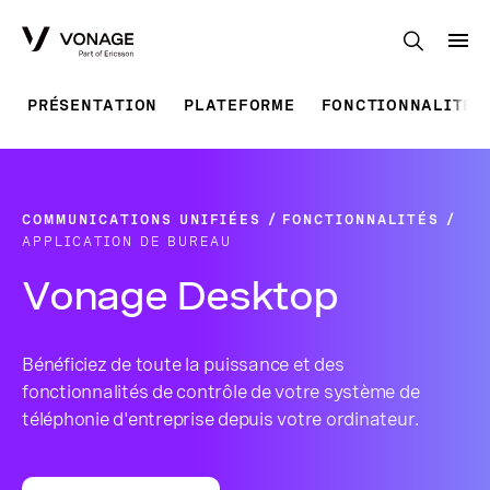
Skip to Main Content
PRÉSENTATION
PLATEFORME
FONCTIONNALITÉS
COMMUNICATIONS UNIFIÉES
FONCTIONNALITÉS
APPLICATION DE BUREAU
Vonage Desktop
Bénéficiez de toute la puissance et des
fonctionnalités de contrôle de votre système de
téléphonie d'entreprise depuis votre ordinateur.