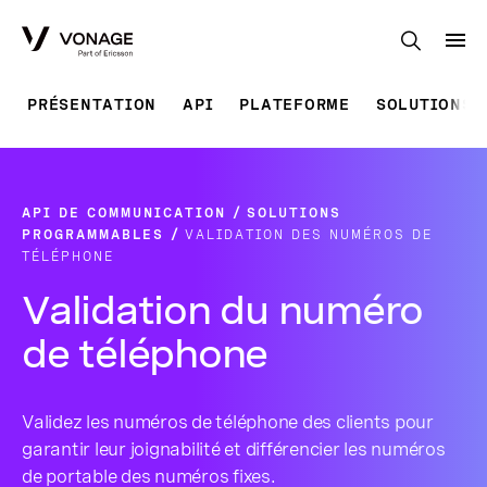
Skip to Main Content
PRÉSENTATION
API
PLATEFORME
SOLUTIONS 
API DE COMMUNICATION
SOLUTIONS
PROGRAMMABLES
VALIDATION DES NUMÉROS DE
TÉLÉPHONE
Validation du numéro
de téléphone
Validez les numéros de téléphone des clients pour
garantir leur joignabilité et différencier les numéros
de portable des numéros fixes.