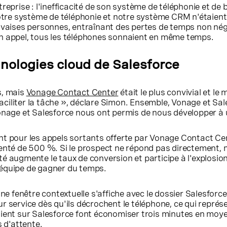
reprise : l'inefficacité de son système de téléphonie et d
notre système de téléphonie et notre système CRM n'étaient
uvaises personnes, entraînant des pertes de temps non nég
d'un appel, tous les téléphones sonnaient en même temps.
nologies cloud de Salesforce
s, mais
Vonage Contact Center
était le plus convivial et le
us faciliter la tâche », déclare Simon. Ensemble, Vonage et Sa
onage et Salesforce nous ont permis de nous développer à
elant pour les appels sortants offerte par Vonage Contact C
nté de 500 %. Si le prospect ne répond pas directement, m
té augmente le taux de conversion et participe à l'explosion 
 l'équipe de gagner du temps.
ne fenêtre contextuelle s'affiche avec le dossier Salesforce
eur service dès qu'ils décrochent le téléphone, ce qui représ
 client sur Salesforce font économiser trois minutes en moy
 d'attente.