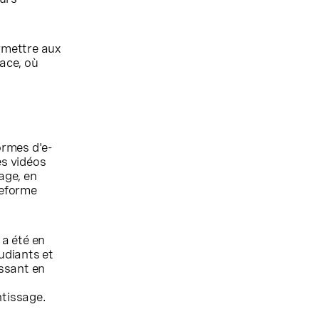
ermettre aux
face, où
ormes d'e-
es vidéos
age, en
teforme
é a été en
udiants et
issant en
ntissage.