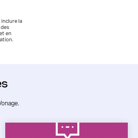
inclure la
 des
et en
ation.
es
 Vonage.