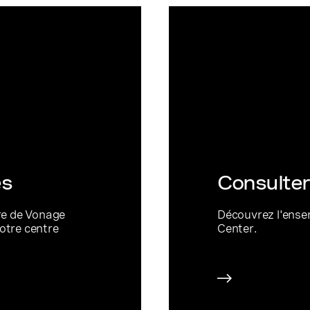
es
Consulte
re de Vonage
Découvrez l'ens
votre centre
Center.